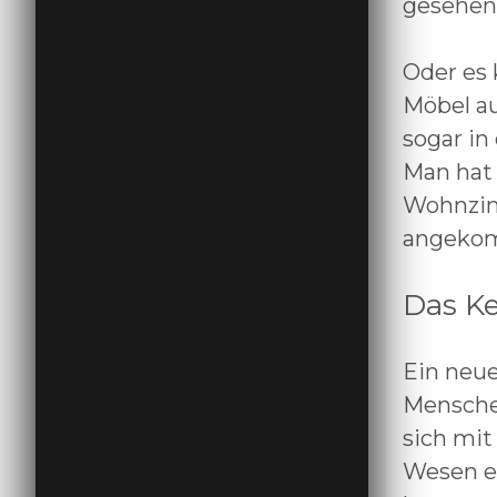
gesehen 
Oder es 
Möbel au
sogar in
Man hat 
Wohnzim
angekom
Das K
Ein neue
Menschen
sich mit
Wesen er