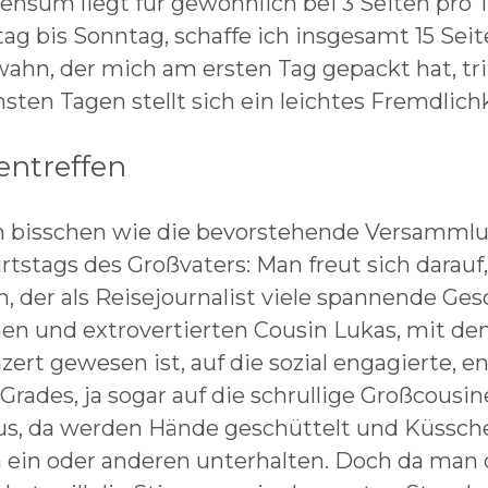
ensum liegt für gewöhnlich bei 3 Seiten pro
tag bis Sonntag, schaffe ich insgesamt 15 Se
ahn, der mich am ersten Tag gepackt hat, trit
sten Tagen stellt sich ein leichtes Fremdlic
entreffen
in bisschen wie die bevorstehende Versammlu
rtstags des Großvaters: Man freut sich darauf
, der als Reisejournalist viele spannende Ges
hen und extrovertierten Cousin Lukas, mit de
ert gewesen ist, auf die sozial engagierte, en
Grades, ja sogar auf die schrullige Großcousin
s, da werden Hände geschüttelt und Küsschen
ein oder anderen unterhalten. Doch da man d