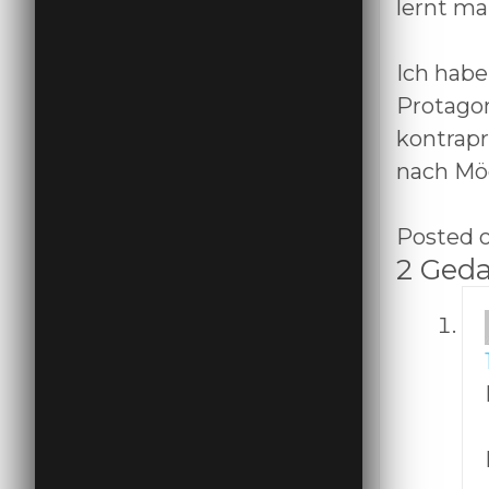
lernt ma
Ich habe
Protagon
kontrapr
nach Mög
Posted o
2 Geda