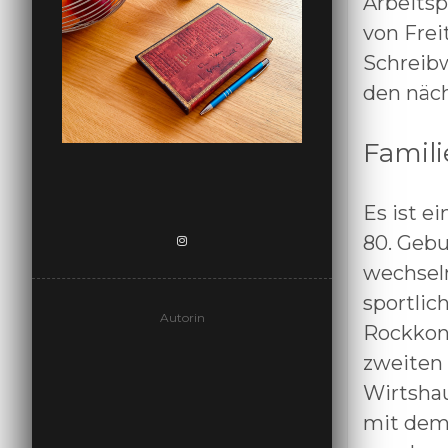
Arbeitsp
von Frei
Schreibw
den näch
Famili
Es ist e
80. Gebu
wechseln
sportlic
Autorin
Rockkonz
Design by Smartcat
zweiten 
Wirtshau
mit dem 