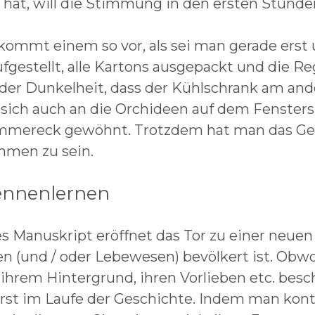
hat, will die Stimmung in den ersten Stunden
kommt einem so vor, als sei man gerade ers
fgestellt, alle Kartons ausgepackt und die R
 der Dunkelheit, dass der Kühlschrank am and
sich auch an die Orchideen auf dem Fenster
mereck gewöhnt. Trotzdem hat man das Gefüh
men zu sein.
ennenlernen
s Manuskript eröffnet das Tor zu einer neuen
 (und / oder Lebewesen) bevölkert ist. Obwo
 ihrem Hintergrund, ihren Vorlieben etc. beschä
st im Laufe der Geschichte. Indem man konti