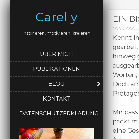
Carelly
EIN B
inspirieren, motivieren, kreieren
Kennt ih
gearbeit
ÜBER MICH
hinweg g
ausgearb
PUBLIKATIONEN
Worten, 
BLOG
Doch am 
Protago
KONTAKT
Mir pass
DATENSCHUTZERKLÄRUNG
packt mi
eine Ges